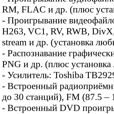
RM, FLAC и др. (плюс уста
- Проигрывание видеофайло
H263, VC1, RV, RWB, DivX, 
stream и др. (установка люб
- Распознавание графическ
PNG и др. (плюс установка
- Усилитель: Toshiba TB292
- Встроенный радиоприёмн
до 30 станций), FM (87.5 –
- Встроенный DVD проигр