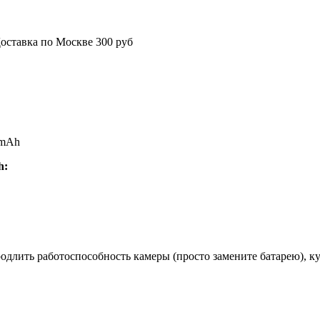
оставка по Москве 300 руб
0mAh
h:
длить работоспособность камеры (просто замените батарею), к