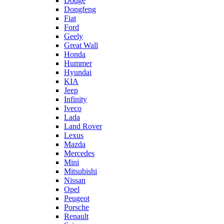
Dodge
Dongfeng
Fiat
Ford
Geely
Great Wall
Honda
Hummer
Hyundai
KIA
Jeep
Infinity
Iveco
Lada
Land Rover
Lexus
Mazda
Mercedes
Mini
Mitsubishi
Nissan
Opel
Peugeot
Porsche
Renault