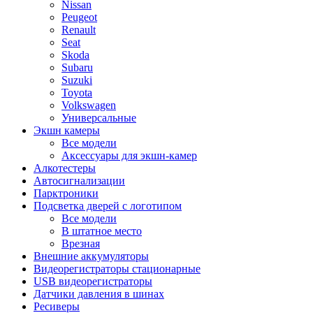
Nissan
Peugeot
Renault
Seat
Skoda
Subaru
Suzuki
Toyota
Volkswagen
Универсальные
Экшн камеры
Все модели
Аксессуары для экшн-камер
Алкотестеры
Автосигнализации
Парктроники
Подсветка дверей с логотипом
Все модели
В штатное место
Врезная
Внешние аккумуляторы
Видеорегистраторы стационарные
USB видеорегистраторы
Датчики давления в шинах
Ресиверы