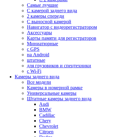
Самые лучшие
С камерой заднего вида
2 камеры спереди
С выносной камерой
Навигатор с видеорегистратором
Аксессуары
Карты памяти для регистраторов
Миниатюрные
с GPS
на Android
штатные
для грузовиков и спецтехники
с Wi-Fi
Камеры заднего вида
Все модели
Камеры в номерной рамке
Универсальные камеры
Штатные камеры заднего вида
Audi
BMW
Cadillac
Chery
Chevrolet
Citroen