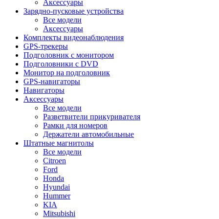
Аксессуары
Зарядно-пусковые устройства
Все модели
Аксессуары
Комплекты видеонаблюдения
GPS-трекеры
Подголовник с монитором
Подголовники с DVD
Монитор на подголовник
GPS-навигаторы
Навигаторы
Аксессуары
Все модели
Разветвители прикуривателя
Рамки для номеров
Держатели автомобильные
Штатные магнитолы
Все модели
Citroen
Ford
Honda
Hyundai
Hummer
KIA
Mitsubishi