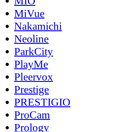
MIO
MiVue
Nakamichi
Neoline
ParkCity
PlayMe
Pleervox
Prestige
PRESTIGIO
ProCam
Prology