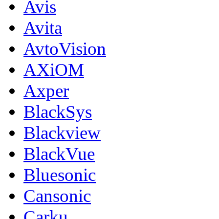
Avis
Avita
AvtoVision
AXiOM
Axper
BlackSys
Blackview
BlackVue
Bluesonic
Cansonic
Carku