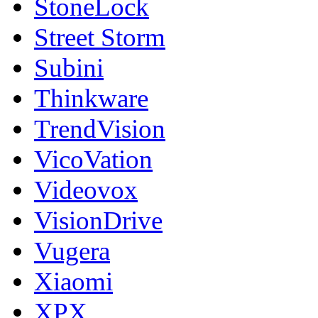
StoneLock
Street Storm
Subini
Thinkware
TrendVision
VicoVation
Videovox
VisionDrive
Vugera
Xiaomi
XPX