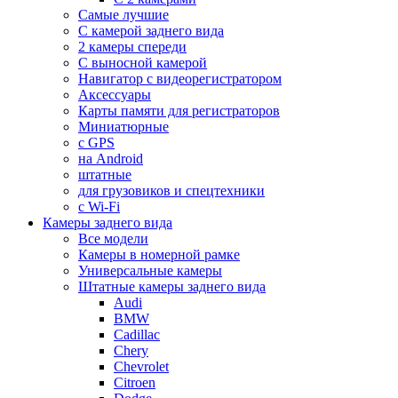
Самые лучшие
С камерой заднего вида
2 камеры спереди
С выносной камерой
Навигатор с видеорегистратором
Аксессуары
Карты памяти для регистраторов
Миниатюрные
с GPS
на Android
штатные
для грузовиков и спецтехники
с Wi-Fi
Камеры заднего вида
Все модели
Камеры в номерной рамке
Универсальные камеры
Штатные камеры заднего вида
Audi
BMW
Cadillac
Chery
Chevrolet
Citroen