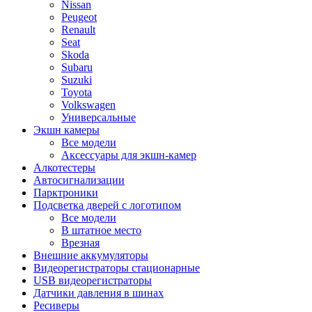
Nissan
Peugeot
Renault
Seat
Skoda
Subaru
Suzuki
Toyota
Volkswagen
Универсальные
Экшн камеры
Все модели
Аксессуары для экшн-камер
Алкотестеры
Автосигнализации
Парктроники
Подсветка дверей с логотипом
Все модели
В штатное место
Врезная
Внешние аккумуляторы
Видеорегистраторы стационарные
USB видеорегистраторы
Датчики давления в шинах
Ресиверы