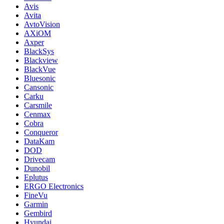
Avis
Avita
AvtoVision
AXiOM
Axper
BlackSys
Blackview
BlackVue
Bluesonic
Cansonic
Carku
Carsmile
Cenmax
Cobra
Conqueror
DataKam
DOD
Drivecam
Dunobil
Eplutus
ERGO Electronics
FineVu
Garmin
Gembird
Hyundai