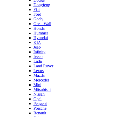
Dodge
Dongfeng
Fiat
Ford
Geely
Great Wall
Honda
Hummer
Hyundai
KIA
Jeep
Infinity
Iveco
Lada
Land Rover
Lexus
Mazda
Mercedes
Mini
Mitsubishi
Nissan
Opel
Peugeot
Porsche
Renault