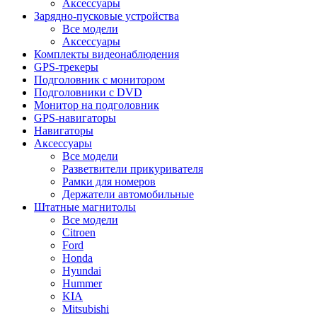
Аксессуары
Зарядно-пусковые устройства
Все модели
Аксессуары
Комплекты видеонаблюдения
GPS-трекеры
Подголовник с монитором
Подголовники с DVD
Монитор на подголовник
GPS-навигаторы
Навигаторы
Аксессуары
Все модели
Разветвители прикуривателя
Рамки для номеров
Держатели автомобильные
Штатные магнитолы
Все модели
Citroen
Ford
Honda
Hyundai
Hummer
KIA
Mitsubishi