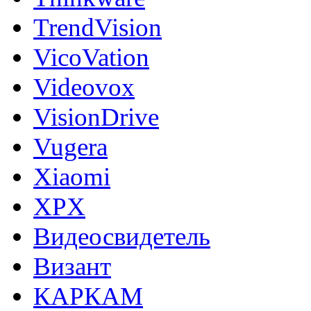
TrendVision
VicoVation
Videovox
VisionDrive
Vugera
Xiaomi
XPX
Видеосвидетель
Визант
КАРКАМ