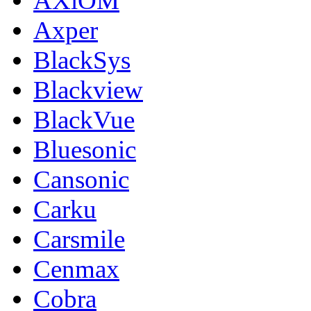
AXiOM
Axper
BlackSys
Blackview
BlackVue
Bluesonic
Cansonic
Carku
Carsmile
Cenmax
Cobra