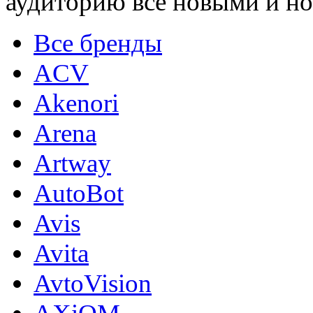
аудиторию все новыми и н
Все бренды
ACV
Akenori
Arena
Artway
AutoBot
Avis
Avita
AvtoVision