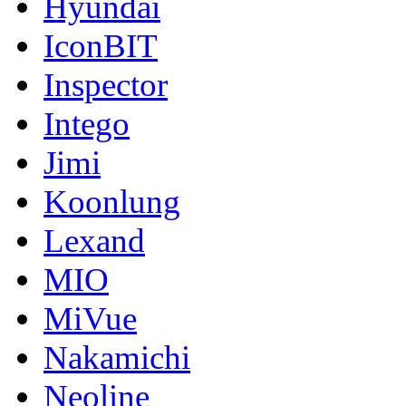
Hyundai
IconBIT
Inspector
Intego
Jimi
Koonlung
Lexand
MIO
MiVue
Nakamichi
Neoline