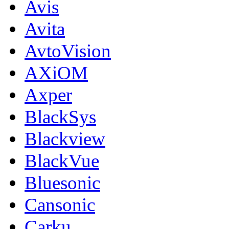
Avis
Avita
AvtoVision
AXiOM
Axper
BlackSys
Blackview
BlackVue
Bluesonic
Cansonic
Carku