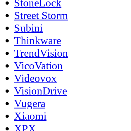
StoneLock
Street Storm
Subini
Thinkware
TrendVision
VicoVation
Videovox
VisionDrive
Vugera
Xiaomi
XPX