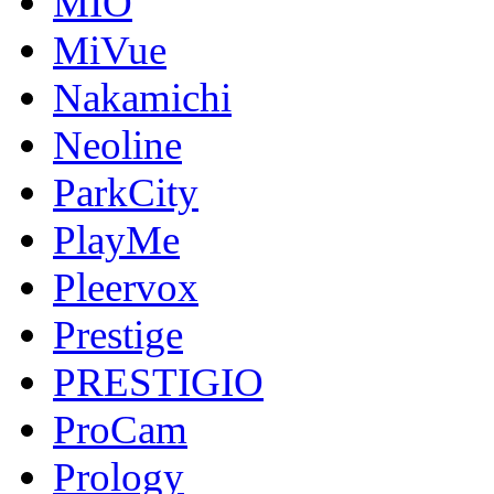
MIO
MiVue
Nakamichi
Neoline
ParkCity
PlayMe
Pleervox
Prestige
PRESTIGIO
ProCam
Prology