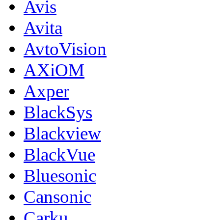
Avis
Avita
AvtoVision
AXiOM
Axper
BlackSys
Blackview
BlackVue
Bluesonic
Cansonic
Carku