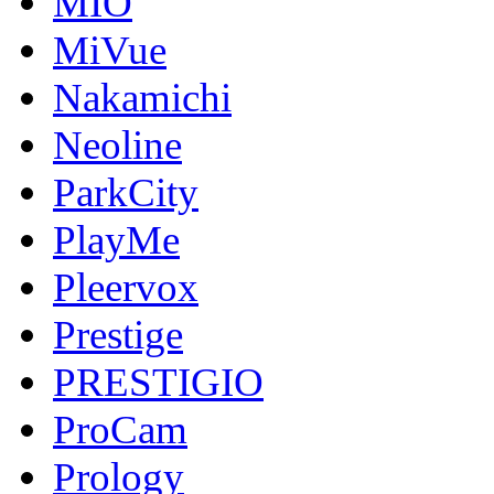
MIO
MiVue
Nakamichi
Neoline
ParkCity
PlayMe
Pleervox
Prestige
PRESTIGIO
ProCam
Prology