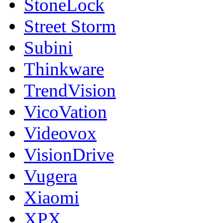
StoneLock
Street Storm
Subini
Thinkware
TrendVision
VicoVation
Videovox
VisionDrive
Vugera
Xiaomi
XPX