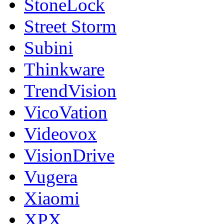
StoneLock
Street Storm
Subini
Thinkware
TrendVision
VicoVation
Videovox
VisionDrive
Vugera
Xiaomi
XPX