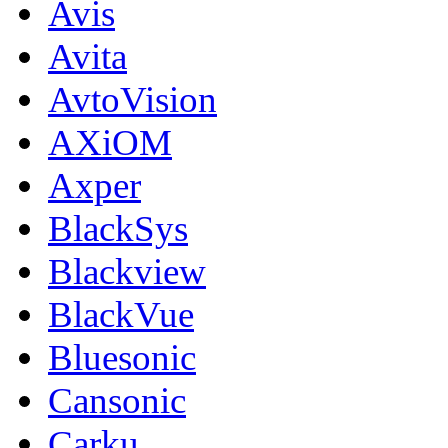
Avis
Avita
AvtoVision
AXiOM
Axper
BlackSys
Blackview
BlackVue
Bluesonic
Cansonic
Carku