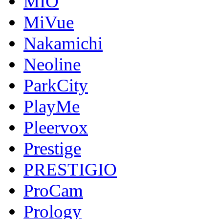
MIO
MiVue
Nakamichi
Neoline
ParkCity
PlayMe
Pleervox
Prestige
PRESTIGIO
ProCam
Prology