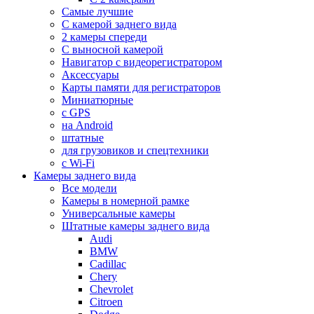
Самые лучшие
С камерой заднего вида
2 камеры спереди
С выносной камерой
Навигатор с видеорегистратором
Аксессуары
Карты памяти для регистраторов
Миниатюрные
с GPS
на Android
штатные
для грузовиков и спецтехники
с Wi-Fi
Камеры заднего вида
Все модели
Камеры в номерной рамке
Универсальные камеры
Штатные камеры заднего вида
Audi
BMW
Cadillac
Chery
Chevrolet
Citroen