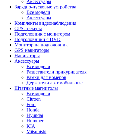
Аксессуары
Зарядно-пусковые устройства
Все модели
Аксессуары
Комплекты видеонаблюдения
GPS-трекеры
Подголовник с монитором
Подголовники с DVD
Монитор на подголовник
GPS-навигаторы
Навигаторы
Аксессуары
Все модели
Разветвители прикуривателя
Рамки для номеров
Держатели автомобильные
Штатные магнитолы
Все модели
Citroen
Ford
Honda
Hyundai
Hummer
KIA
Mitsubishi