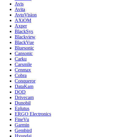
Avis
Avita
AvtoVision
AXiOM
Axper
BlackSys
Blackview
BlackVue
Bluesonic
Cansonic
Carku
Carsmile
Cenmax
Cobra
Conqueror
DataKam
DOD
Drivecam
Dunobil
Eplutus
ERGO Electronics
FineVu
Garmin
Gembird
Hyundai