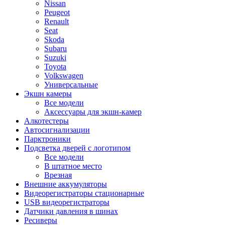
Nissan
Peugeot
Renault
Seat
Skoda
Subaru
Suzuki
Toyota
Volkswagen
Универсальные
Экшн камеры
Все модели
Аксессуары для экшн-камер
Алкотестеры
Автосигнализации
Парктроники
Подсветка дверей с логотипом
Все модели
В штатное место
Врезная
Внешние аккумуляторы
Видеорегистраторы стационарные
USB видеорегистраторы
Датчики давления в шинах
Ресиверы