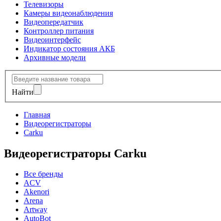
Телевизоры
Камеры видеонаблюдения
Видеопередатчик
Контроллер питания
Видеоинтерфейс
Индикатор состояния АКБ
Архивные модели
Найти
Главная
Видеорегистраторы
Carku
Видеорегистраторы Carku
Все бренды
ACV
Akenori
Arena
Artway
AutoBot