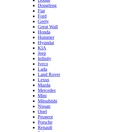
Dodge
Dongfeng
Fiat
Ford
Geely
Great Wall
Honda
Hummer
Hyundai
KIA
Jeep
Infinity
Iveco
Lada
Land Rover
Lexus
Mazda
Mercedes
Mini
Mitsubishi
Nissan
Opel
Peugeot
Porsche
Renault