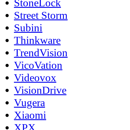
StoneLock
Street Storm
Subini
Thinkware
TrendVision
VicoVation
Videovox
VisionDrive
Vugera
Xiaomi
XPX