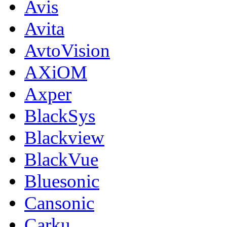
Avis
Avita
AvtoVision
AXiOM
Axper
BlackSys
Blackview
BlackVue
Bluesonic
Cansonic
Carku