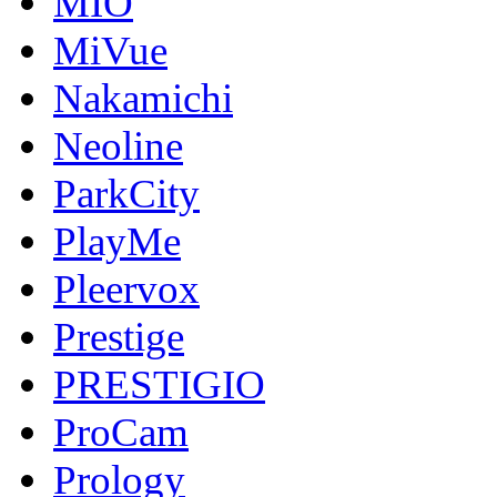
MIO
MiVue
Nakamichi
Neoline
ParkCity
PlayMe
Pleervox
Prestige
PRESTIGIO
ProCam
Prology