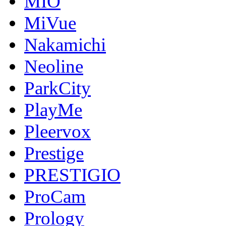
MIO
MiVue
Nakamichi
Neoline
ParkCity
PlayMe
Pleervox
Prestige
PRESTIGIO
ProCam
Prology