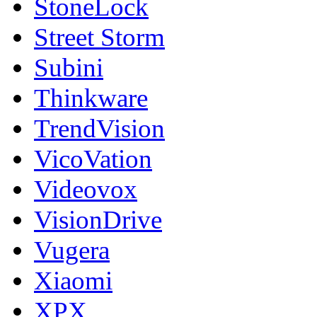
StoneLock
Street Storm
Subini
Thinkware
TrendVision
VicoVation
Videovox
VisionDrive
Vugera
Xiaomi
XPX