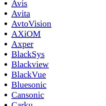
Avis
Avita
AvtoVision
AXiOM
Axper
BlackSys
Blackview
BlackVue
Bluesonic
Cansonic
Carku