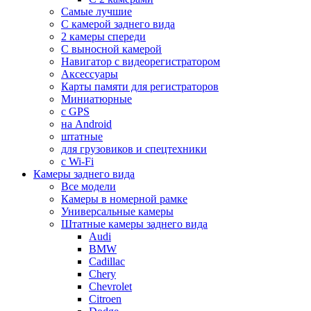
Самые лучшие
С камерой заднего вида
2 камеры спереди
С выносной камерой
Навигатор с видеорегистратором
Аксессуары
Карты памяти для регистраторов
Миниатюрные
с GPS
на Android
штатные
для грузовиков и спецтехники
с Wi-Fi
Камеры заднего вида
Все модели
Камеры в номерной рамке
Универсальные камеры
Штатные камеры заднего вида
Audi
BMW
Cadillac
Chery
Chevrolet
Citroen