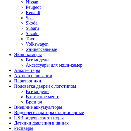
Nissan
Peugeot
Renault
Seat
Skoda
Subaru
Suzuki
Toyota
Volkswagen
Универсальные
Экшн камеры
Все модели
Аксессуары для экшн-камер
Алкотестеры
Автосигнализации
Парктроники
Подсветка дверей с логотипом
Все модели
В штатное место
Врезная
Внешние аккумуляторы
Видеорегистраторы стационарные
USB видеорегистраторы
Датчики давления в шинах
Ресиверы