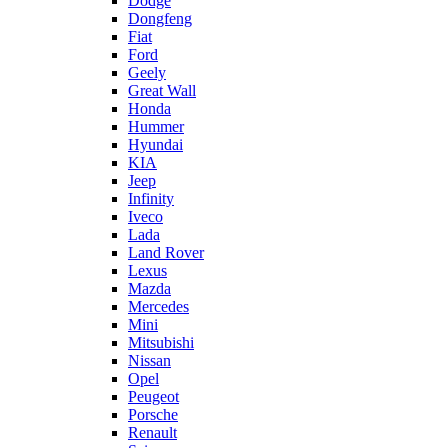
Dodge
Dongfeng
Fiat
Ford
Geely
Great Wall
Honda
Hummer
Hyundai
KIA
Jeep
Infinity
Iveco
Lada
Land Rover
Lexus
Mazda
Mercedes
Mini
Mitsubishi
Nissan
Opel
Peugeot
Porsche
Renault