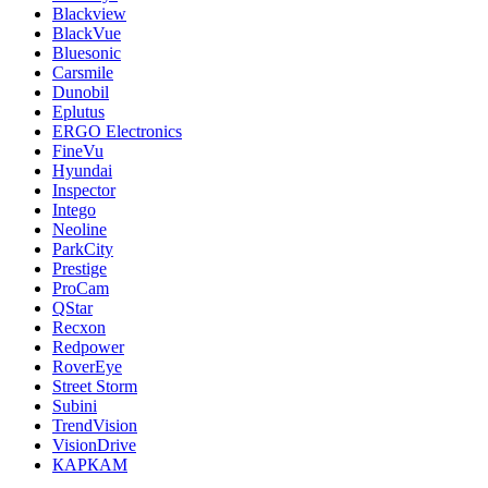
Blackview
BlackVue
Bluesonic
Carsmile
Dunobil
Eplutus
ERGO Electronics
FineVu
Hyundai
Inspector
Intego
Neoline
ParkCity
Prestige
ProCam
QStar
Recxon
Redpower
RoverEye
Street Storm
Subini
TrendVision
VisionDrive
КАРКАМ