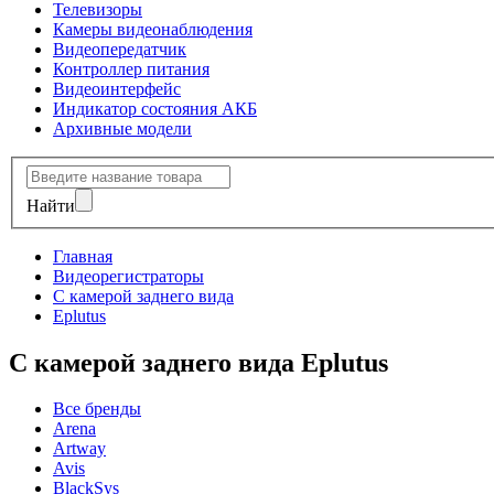
Телевизоры
Камеры видеонаблюдения
Видеопередатчик
Контроллер питания
Видеоинтерфейс
Индикатор состояния АКБ
Архивные модели
Найти
Главная
Видеорегистраторы
С камерой заднего вида
Eplutus
С камерой заднего вида Eplutus
Все бренды
Arena
Artway
Avis
BlackSys