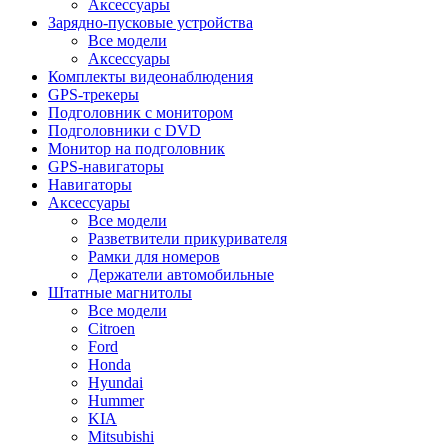
Аксессуары
Зарядно-пусковые устройства
Все модели
Аксессуары
Комплекты видеонаблюдения
GPS-трекеры
Подголовник с монитором
Подголовники с DVD
Монитор на подголовник
GPS-навигаторы
Навигаторы
Аксессуары
Все модели
Разветвители прикуривателя
Рамки для номеров
Держатели автомобильные
Штатные магнитолы
Все модели
Citroen
Ford
Honda
Hyundai
Hummer
KIA
Mitsubishi