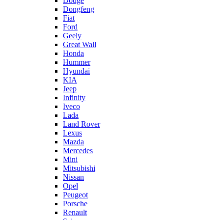
Dodge
Dongfeng
Fiat
Ford
Geely
Great Wall
Honda
Hummer
Hyundai
KIA
Jeep
Infinity
Iveco
Lada
Land Rover
Lexus
Mazda
Mercedes
Mini
Mitsubishi
Nissan
Opel
Peugeot
Porsche
Renault