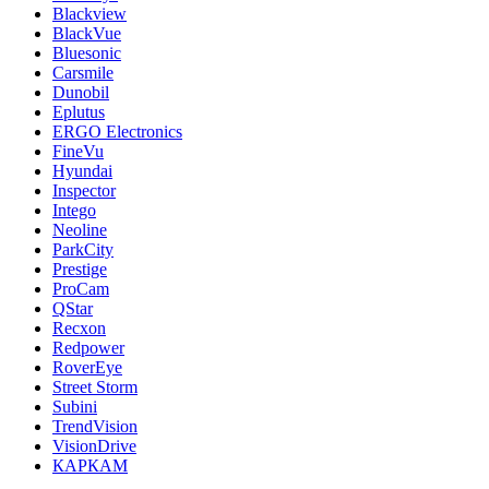
Blackview
BlackVue
Bluesonic
Carsmile
Dunobil
Eplutus
ERGO Electronics
FineVu
Hyundai
Inspector
Intego
Neoline
ParkCity
Prestige
ProCam
QStar
Recxon
Redpower
RoverEye
Street Storm
Subini
TrendVision
VisionDrive
КАРКАМ