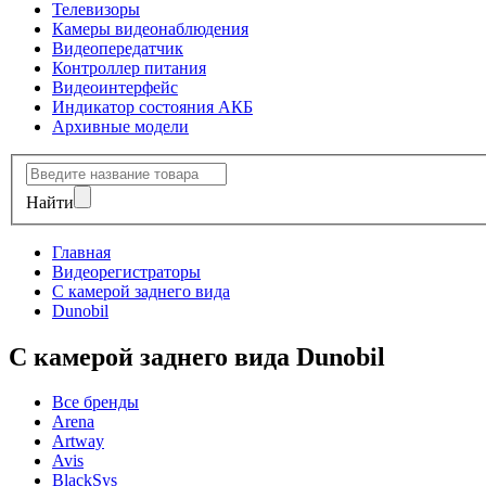
Телевизоры
Камеры видеонаблюдения
Видеопередатчик
Контроллер питания
Видеоинтерфейс
Индикатор состояния АКБ
Архивные модели
Найти
Главная
Видеорегистраторы
С камерой заднего вида
Dunobil
С камерой заднего вида Dunobil
Все бренды
Arena
Artway
Avis
BlackSys