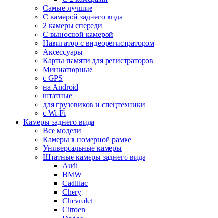
Самые лучшие
С камерой заднего вида
2 камеры спереди
С выносной камерой
Навигатор с видеорегистратором
Аксессуары
Карты памяти для регистраторов
Миниатюрные
с GPS
на Android
штатные
для грузовиков и спецтехники
с Wi-Fi
Камеры заднего вида
Все модели
Камеры в номерной рамке
Универсальные камеры
Штатные камеры заднего вида
Audi
BMW
Cadillac
Chery
Chevrolet
Citroen