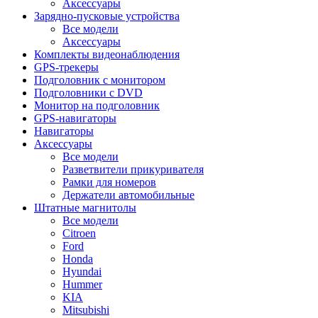
Аксессуары
Зарядно-пусковые устройства
Все модели
Аксессуары
Комплекты видеонаблюдения
GPS-трекеры
Подголовник с монитором
Подголовники с DVD
Монитор на подголовник
GPS-навигаторы
Навигаторы
Аксессуары
Все модели
Разветвители прикуривателя
Рамки для номеров
Держатели автомобильные
Штатные магнитолы
Все модели
Citroen
Ford
Honda
Hyundai
Hummer
KIA
Mitsubishi