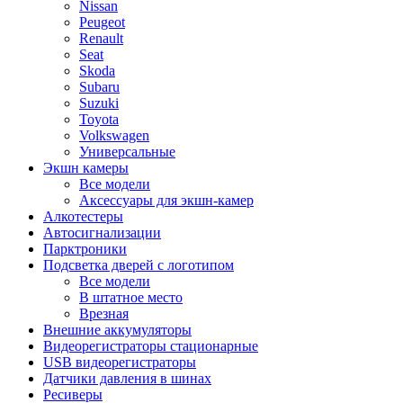
Nissan
Peugeot
Renault
Seat
Skoda
Subaru
Suzuki
Toyota
Volkswagen
Универсальные
Экшн камеры
Все модели
Аксессуары для экшн-камер
Алкотестеры
Автосигнализации
Парктроники
Подсветка дверей с логотипом
Все модели
В штатное место
Врезная
Внешние аккумуляторы
Видеорегистраторы стационарные
USB видеорегистраторы
Датчики давления в шинах
Ресиверы