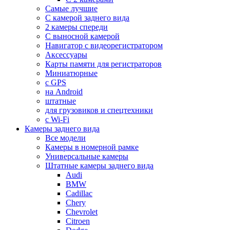
Самые лучшие
С камерой заднего вида
2 камеры спереди
С выносной камерой
Навигатор с видеорегистратором
Аксессуары
Карты памяти для регистраторов
Миниатюрные
с GPS
на Android
штатные
для грузовиков и спецтехники
с Wi-Fi
Камеры заднего вида
Все модели
Камеры в номерной рамке
Универсальные камеры
Штатные камеры заднего вида
Audi
BMW
Cadillac
Chery
Chevrolet
Citroen