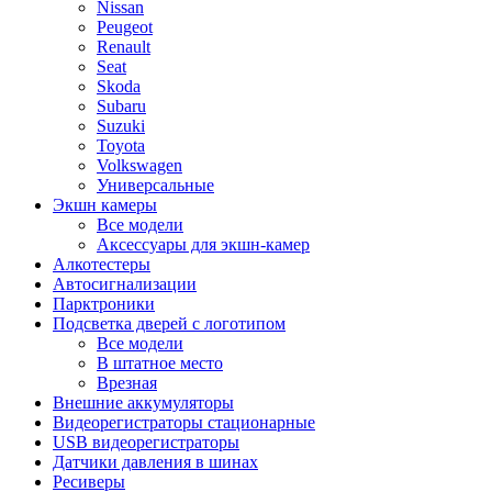
Nissan
Peugeot
Renault
Seat
Skoda
Subaru
Suzuki
Toyota
Volkswagen
Универсальные
Экшн камеры
Все модели
Аксессуары для экшн-камер
Алкотестеры
Автосигнализации
Парктроники
Подсветка дверей с логотипом
Все модели
В штатное место
Врезная
Внешние аккумуляторы
Видеорегистраторы стационарные
USB видеорегистраторы
Датчики давления в шинах
Ресиверы