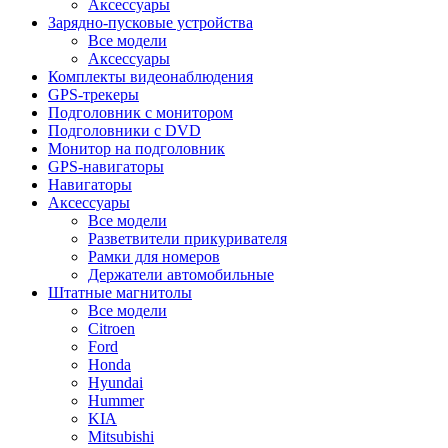
Аксессуары
Зарядно-пусковые устройства
Все модели
Аксессуары
Комплекты видеонаблюдения
GPS-трекеры
Подголовник с монитором
Подголовники с DVD
Монитор на подголовник
GPS-навигаторы
Навигаторы
Аксессуары
Все модели
Разветвители прикуривателя
Рамки для номеров
Держатели автомобильные
Штатные магнитолы
Все модели
Citroen
Ford
Honda
Hyundai
Hummer
KIA
Mitsubishi