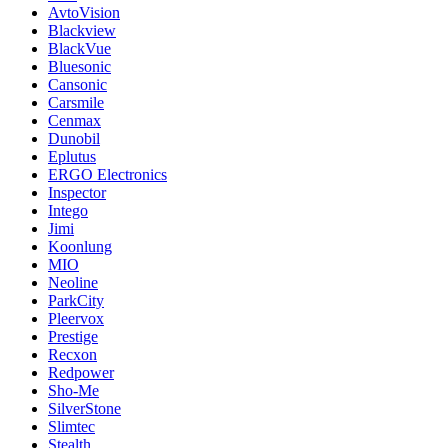
AvtoVision
Blackview
BlackVue
Bluesonic
Cansonic
Carsmile
Cenmax
Dunobil
Eplutus
ERGO Electronics
Inspector
Intego
Jimi
Koonlung
MIO
Neoline
ParkCity
Pleervox
Prestige
Recxon
Redpower
Sho-Me
SilverStone
Slimtec
Stealth