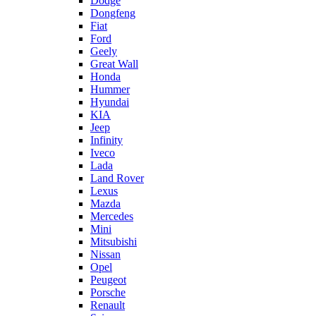
Dodge
Dongfeng
Fiat
Ford
Geely
Great Wall
Honda
Hummer
Hyundai
KIA
Jeep
Infinity
Iveco
Lada
Land Rover
Lexus
Mazda
Mercedes
Mini
Mitsubishi
Nissan
Opel
Peugeot
Porsche
Renault