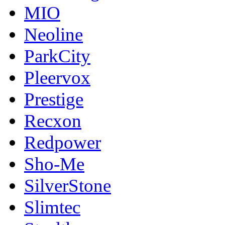
MIO
Neoline
ParkCity
Pleervox
Prestige
Recxon
Redpower
Sho-Me
SilverStone
Slimtec