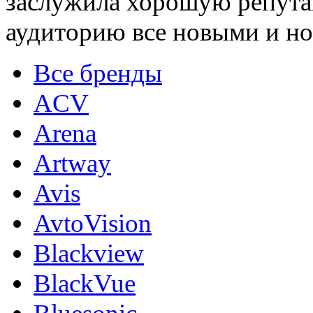
заслужила хорошую репута
аудиторию все новыми и н
Все бренды
ACV
Arena
Artway
Avis
AvtoVision
Blackview
BlackVue