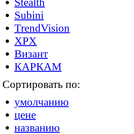
Stealth
Subini
TrendVision
XPX
Визант
КАРКАМ
Сортировать по:
умолчанию
цене
названию