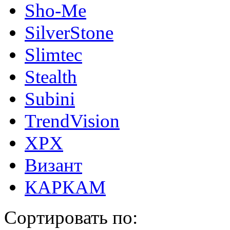
Sho-Me
SilverStone
Slimtec
Stealth
Subini
TrendVision
XPX
Визант
КАРКАМ
Сортировать по: