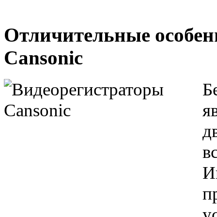
Отличительные особен
Cansonic
Б
я
д
в
И
п
у