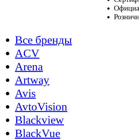
Официа
Розничн
Все бренды
ACV
Arena
Artway
Avis
AvtoVision
Blackview
BlackVue