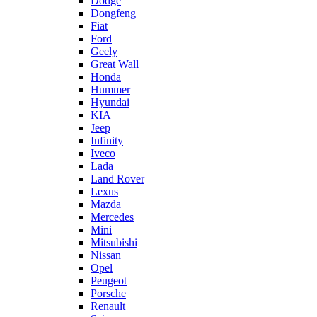
Dodge
Dongfeng
Fiat
Ford
Geely
Great Wall
Honda
Hummer
Hyundai
KIA
Jeep
Infinity
Iveco
Lada
Land Rover
Lexus
Mazda
Mercedes
Mini
Mitsubishi
Nissan
Opel
Peugeot
Porsche
Renault