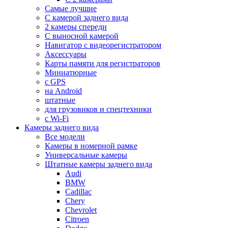
Самые лучшие
С камерой заднего вида
2 камеры спереди
С выносной камерой
Навигатор с видеорегистратором
Аксессуары
Карты памяти для регистраторов
Миниатюрные
с GPS
на Android
штатные
для грузовиков и спецтехники
с Wi-Fi
Камеры заднего вида
Все модели
Камеры в номерной рамке
Универсальные камеры
Штатные камеры заднего вида
Audi
BMW
Cadillac
Chery
Chevrolet
Citroen