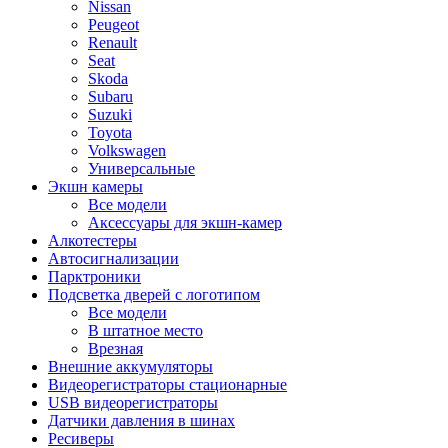
Nissan
Peugeot
Renault
Seat
Skoda
Subaru
Suzuki
Toyota
Volkswagen
Универсальные
Экшн камеры
Все модели
Аксессуары для экшн-камер
Алкотестеры
Автосигнализации
Парктроники
Подсветка дверей с логотипом
Все модели
В штатное место
Врезная
Внешние аккумуляторы
Видеорегистраторы стационарные
USB видеорегистраторы
Датчики давления в шинах
Ресиверы