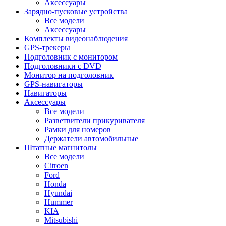
Аксессуары
Зарядно-пусковые устройства
Все модели
Аксессуары
Комплекты видеонаблюдения
GPS-трекеры
Подголовник с монитором
Подголовники с DVD
Монитор на подголовник
GPS-навигаторы
Навигаторы
Аксессуары
Все модели
Разветвители прикуривателя
Рамки для номеров
Держатели автомобильные
Штатные магнитолы
Все модели
Citroen
Ford
Honda
Hyundai
Hummer
KIA
Mitsubishi