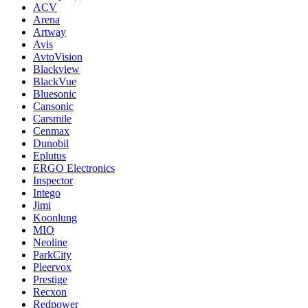
ACV
Arena
Artway
Avis
AvtoVision
Blackview
BlackVue
Bluesonic
Cansonic
Carsmile
Cenmax
Dunobil
Eplutus
ERGO Electronics
Inspector
Intego
Jimi
Koonlung
MIO
Neoline
ParkCity
Pleervox
Prestige
Recxon
Redpower