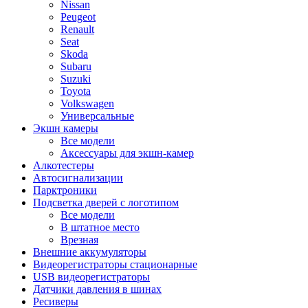
Nissan
Peugeot
Renault
Seat
Skoda
Subaru
Suzuki
Toyota
Volkswagen
Универсальные
Экшн камеры
Все модели
Аксессуары для экшн-камер
Алкотестеры
Автосигнализации
Парктроники
Подсветка дверей с логотипом
Все модели
В штатное место
Врезная
Внешние аккумуляторы
Видеорегистраторы стационарные
USB видеорегистраторы
Датчики давления в шинах
Ресиверы