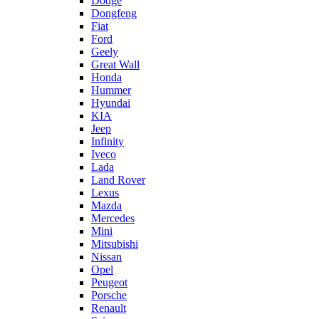
Dodge
Dongfeng
Fiat
Ford
Geely
Great Wall
Honda
Hummer
Hyundai
KIA
Jeep
Infinity
Iveco
Lada
Land Rover
Lexus
Mazda
Mercedes
Mini
Mitsubishi
Nissan
Opel
Peugeot
Porsche
Renault