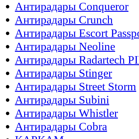
Антирадары Conqueror
Антирадары Crunch
Антирадары Escort Passp
Антирадары Neoline
Антирадары Radartech P
Антирадары Stinger
Антирадары Street Storm
Антирадары Subini
Антирадары Whistler
Антирадары Сobra