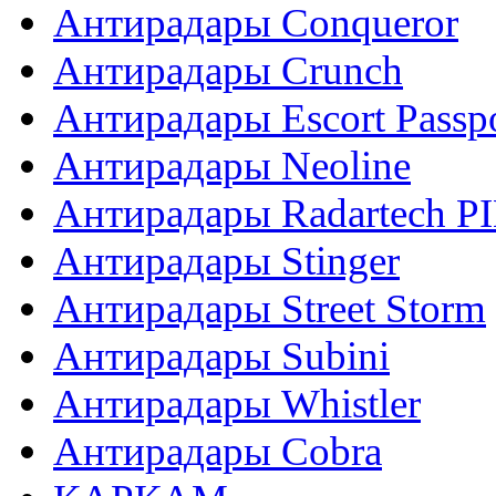
Антирадары Conqueror
Антирадары Crunch
Антирадары Escort Passp
Антирадары Neoline
Антирадары Radartech P
Антирадары Stinger
Антирадары Street Storm
Антирадары Subini
Антирадары Whistler
Антирадары Сobra