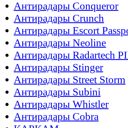
Антирадары Conqueror
Антирадары Crunch
Антирадары Escort Passp
Антирадары Neoline
Антирадары Radartech P
Антирадары Stinger
Антирадары Street Storm
Антирадары Subini
Антирадары Whistler
Антирадары Сobra