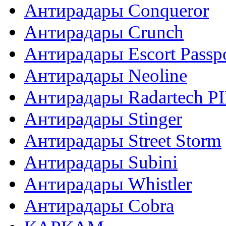
Антирадары Conqueror
Антирадары Crunch
Антирадары Escort Passp
Антирадары Neoline
Антирадары Radartech P
Антирадары Stinger
Антирадары Street Storm
Антирадары Subini
Антирадары Whistler
Антирадары Сobra