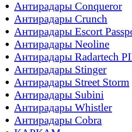
Антирадары Conqueror
Антирадары Crunch
Антирадары Escort Passp
Антирадары Neoline
Антирадары Radartech P
Антирадары Stinger
Антирадары Street Storm
Антирадары Subini
Антирадары Whistler
Антирадары Сobra