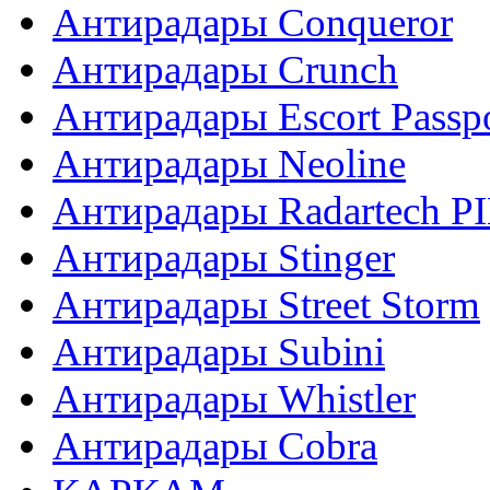
Антирадары Conqueror
Антирадары Crunch
Антирадары Escort Passp
Антирадары Neoline
Антирадары Radartech P
Антирадары Stinger
Антирадары Street Storm
Антирадары Subini
Антирадары Whistler
Антирадары Сobra