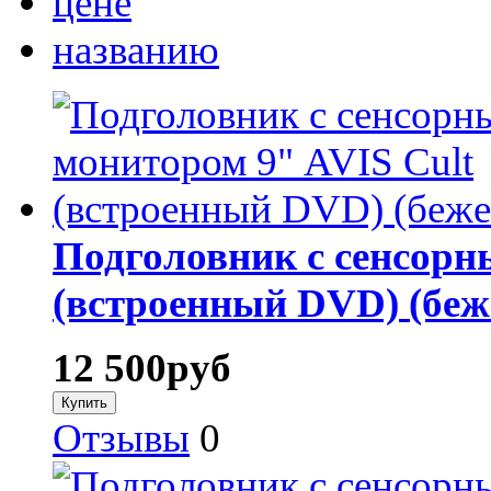
цене
названию
Подголовник с сенсорн
(встроенный DVD) (бе
12 500
руб
Отзывы
0