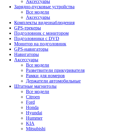
Аксессуары
Зарядно-пусковые устройства
Все модели
Аксессуары
Комплекты видеонаблюдения
GPS-трекеры
Подголовник с монитором
Подголовники с DVD
Монитор на подголовник
GPS-навигаторы
Навигаторы
Аксессуары
Все модели
Разветвители прикуривателя
Рамки для номеров
Держатели автомобильные
Штатные магнитолы
Все модели
Citroen
Ford
Honda
Hyundai
Hummer
KIA
Mitsubishi