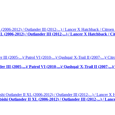
(2006-2012) / Outlander III (2012-...) / Lancer X Hatchback / Ci
II (2005-...)/ Patrol VI (2010-...)/ Qashqai/ X-Trail II (2007-..
hi Outlander II XL (2006-2012) / Outlander III (2012-...) / Lan