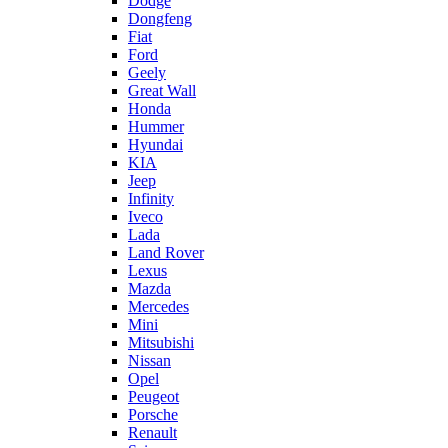
Dodge
Dongfeng
Fiat
Ford
Geely
Great Wall
Honda
Hummer
Hyundai
KIA
Jeep
Infinity
Iveco
Lada
Land Rover
Lexus
Mazda
Mercedes
Mini
Mitsubishi
Nissan
Opel
Peugeot
Porsche
Renault