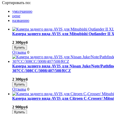
Сортировать по:
умолчанию
цене
названию
Камера заднего вида AVIS для Mitsubishi Outlander II XL 
2 300
руб
Отзывы
0
Камера заднего вида AVIS для Nissan Juke/Note/Pathfinder I
307CC/308CC/3008/407/508/RCZ
2 300
руб
Отзывы
0
Камера заднего вида AVIS для Citroen C-Crosser/ Mitsubis
2 900
руб