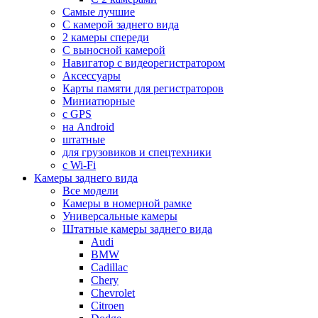
Самые лучшие
С камерой заднего вида
2 камеры спереди
С выносной камерой
Навигатор с видеорегистратором
Аксессуары
Карты памяти для регистраторов
Миниатюрные
с GPS
на Android
штатные
для грузовиков и спецтехники
с Wi-Fi
Камеры заднего вида
Все модели
Камеры в номерной рамке
Универсальные камеры
Штатные камеры заднего вида
Audi
BMW
Cadillac
Chery
Chevrolet
Citroen