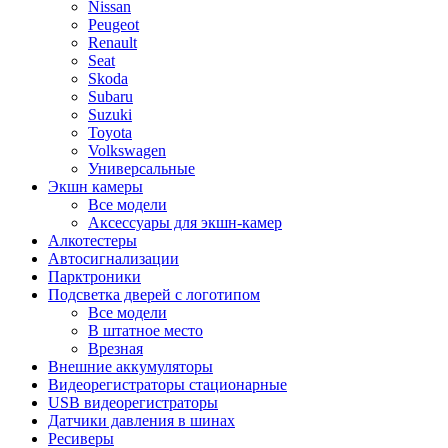
Nissan
Peugeot
Renault
Seat
Skoda
Subaru
Suzuki
Toyota
Volkswagen
Универсальные
Экшн камеры
Все модели
Аксессуары для экшн-камер
Алкотестеры
Автосигнализации
Парктроники
Подсветка дверей с логотипом
Все модели
В штатное место
Врезная
Внешние аккумуляторы
Видеорегистраторы стационарные
USB видеорегистраторы
Датчики давления в шинах
Ресиверы