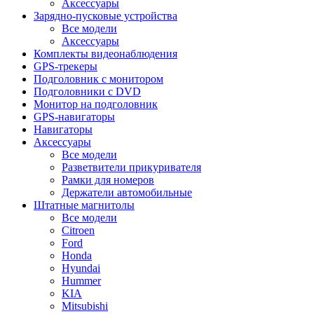
Аксессуары
Зарядно-пусковые устройства
Все модели
Аксессуары
Комплекты видеонаблюдения
GPS-трекеры
Подголовник с монитором
Подголовники с DVD
Монитор на подголовник
GPS-навигаторы
Навигаторы
Аксессуары
Все модели
Разветвители прикуривателя
Рамки для номеров
Держатели автомобильные
Штатные магнитолы
Все модели
Citroen
Ford
Honda
Hyundai
Hummer
KIA
Mitsubishi