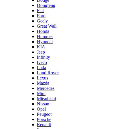
Dodge
Dongfeng
Fiat
Ford
Geely
Great Wall
Honda
Hummer
Hyundai
KIA
Jeep
Infinity
Iveco
Lada
Land Rover
Lexus
Mazda
Mercedes
Mini
Mitsubishi
Nissan
Opel
Peugeot
Porsche
Renault