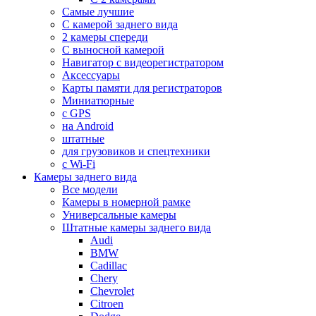
Самые лучшие
С камерой заднего вида
2 камеры спереди
С выносной камерой
Навигатор с видеорегистратором
Аксессуары
Карты памяти для регистраторов
Миниатюрные
с GPS
на Android
штатные
для грузовиков и спецтехники
с Wi-Fi
Камеры заднего вида
Все модели
Камеры в номерной рамке
Универсальные камеры
Штатные камеры заднего вида
Audi
BMW
Cadillac
Chery
Chevrolet
Citroen