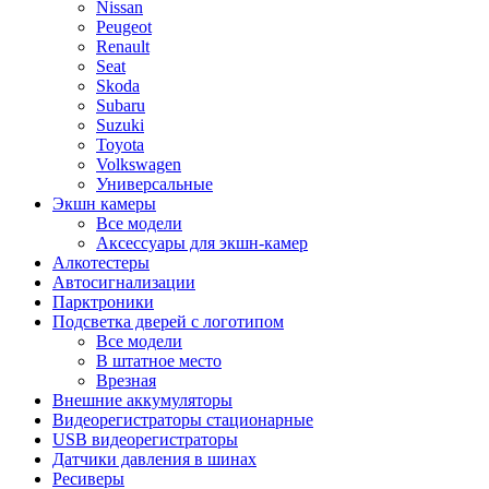
Nissan
Peugeot
Renault
Seat
Skoda
Subaru
Suzuki
Toyota
Volkswagen
Универсальные
Экшн камеры
Все модели
Аксессуары для экшн-камер
Алкотестеры
Автосигнализации
Парктроники
Подсветка дверей с логотипом
Все модели
В штатное место
Врезная
Внешние аккумуляторы
Видеорегистраторы стационарные
USB видеорегистраторы
Датчики давления в шинах
Ресиверы