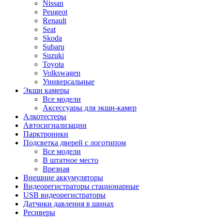
Nissan
Peugeot
Renault
Seat
Skoda
Subaru
Suzuki
Toyota
Volkswagen
Универсальные
Экшн камеры
Все модели
Аксессуары для экшн-камер
Алкотестеры
Автосигнализации
Парктроники
Подсветка дверей с логотипом
Все модели
В штатное место
Врезная
Внешние аккумуляторы
Видеорегистраторы стационарные
USB видеорегистраторы
Датчики давления в шинах
Ресиверы