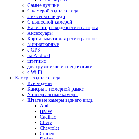
Самые лучшие
С камерой заднего вида
2 камеры спереди
С выносной камерой
Навигатор с видеорегистратором
Аксессуары
Карты памяти для регистраторов
Миниатюрные
с GPS
на Android
штатные
для грузовиков и спецтехники
с Wi-Fi
Камеры заднего вида
Все модели
Камеры в номерной рамке
Универсальные камеры
Штатные камеры заднего вида
Audi
BMW
Cadillac
Chery
Chevrolet
Citroen