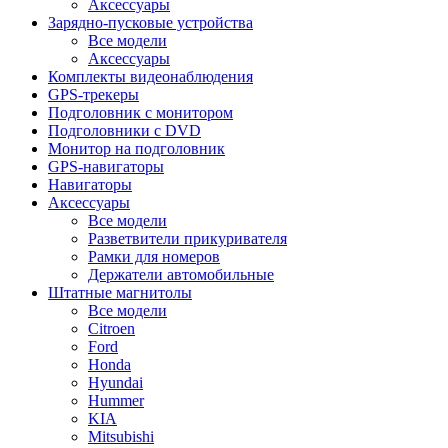
Аксессуары
Зарядно-пусковые устройства
Все модели
Аксессуары
Комплекты видеонаблюдения
GPS-трекеры
Подголовник с монитором
Подголовники с DVD
Монитор на подголовник
GPS-навигаторы
Навигаторы
Аксессуары
Все модели
Разветвители прикуривателя
Рамки для номеров
Держатели автомобильные
Штатные магнитолы
Все модели
Citroen
Ford
Honda
Hyundai
Hummer
KIA
Mitsubishi