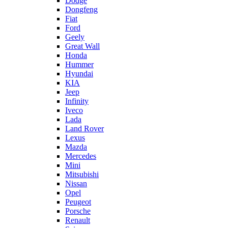
Dodge
Dongfeng
Fiat
Ford
Geely
Great Wall
Honda
Hummer
Hyundai
KIA
Jeep
Infinity
Iveco
Lada
Land Rover
Lexus
Mazda
Mercedes
Mini
Mitsubishi
Nissan
Opel
Peugeot
Porsche
Renault