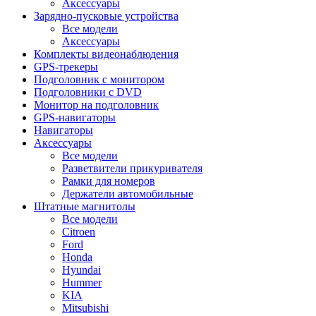
Аксессуары
Зарядно-пусковые устройства
Все модели
Аксессуары
Комплекты видеонаблюдения
GPS-трекеры
Подголовник с монитором
Подголовники с DVD
Монитор на подголовник
GPS-навигаторы
Навигаторы
Аксессуары
Все модели
Разветвители прикуривателя
Рамки для номеров
Держатели автомобильные
Штатные магнитолы
Все модели
Citroen
Ford
Honda
Hyundai
Hummer
KIA
Mitsubishi