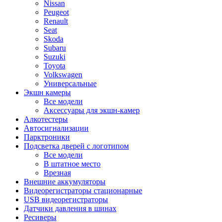
Nissan
Peugeot
Renault
Seat
Skoda
Subaru
Suzuki
Toyota
Volkswagen
Универсальные
Экшн камеры
Все модели
Аксессуары для экшн-камер
Алкотестеры
Автосигнализации
Парктроники
Подсветка дверей с логотипом
Все модели
В штатное место
Врезная
Внешние аккумуляторы
Видеорегистраторы стационарные
USB видеорегистраторы
Датчики давления в шинах
Ресиверы