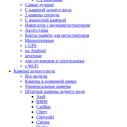
Самые лучшие
С камерой заднего вида
2 камеры спереди
С выносной камерой
Навигатор с видеорегистратором
Аксессуары
Карты памяти для регистраторов
Миниатюрные
с GPS
на Android
штатные
для грузовиков и спецтехники
с Wi-Fi
Камеры заднего вида
Все модели
Камеры в номерной рамке
Универсальные камеры
Штатные камеры заднего вида
Audi
BMW
Cadillac
Chery
Chevrolet
Citroen