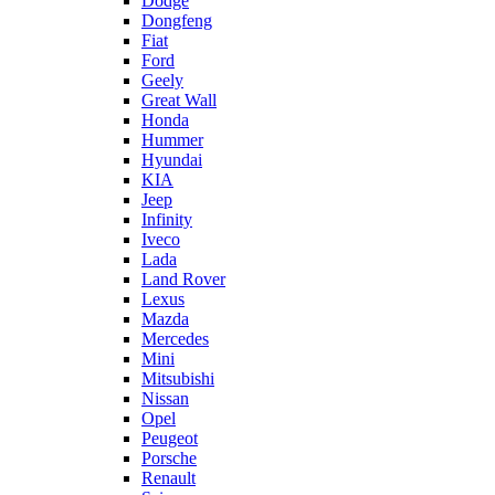
Dodge
Dongfeng
Fiat
Ford
Geely
Great Wall
Honda
Hummer
Hyundai
KIA
Jeep
Infinity
Iveco
Lada
Land Rover
Lexus
Mazda
Mercedes
Mini
Mitsubishi
Nissan
Opel
Peugeot
Porsche
Renault