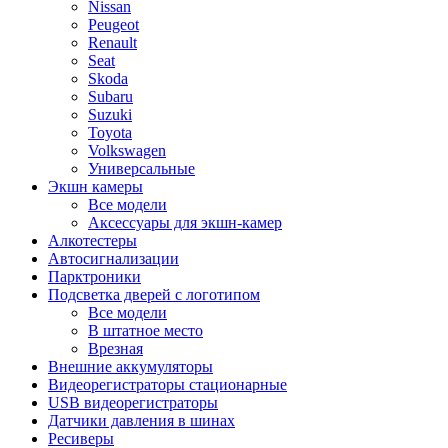
Nissan
Peugeot
Renault
Seat
Skoda
Subaru
Suzuki
Toyota
Volkswagen
Универсальные
Экшн камеры
Все модели
Аксессуары для экшн-камер
Алкотестеры
Автосигнализации
Парктроники
Подсветка дверей с логотипом
Все модели
В штатное место
Врезная
Внешние аккумуляторы
Видеорегистраторы стационарные
USB видеорегистраторы
Датчики давления в шинах
Ресиверы