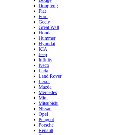
Dodge
Dongfeng
Fiat
Ford
Geely
Great Wall
Honda
Hummer
Hyundai
KIA
Jeep
Infinity
Iveco
Lada
Land Rover
Lexus
Mazda
Mercedes
Mini
Mitsubishi
Nissan
Opel
Peugeot
Porsche
Renault