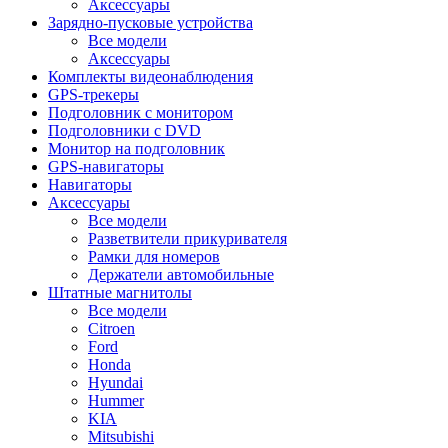
Аксессуары
Зарядно-пусковые устройства
Все модели
Аксессуары
Комплекты видеонаблюдения
GPS-трекеры
Подголовник с монитором
Подголовники с DVD
Монитор на подголовник
GPS-навигаторы
Навигаторы
Аксессуары
Все модели
Разветвители прикуривателя
Рамки для номеров
Держатели автомобильные
Штатные магнитолы
Все модели
Citroen
Ford
Honda
Hyundai
Hummer
KIA
Mitsubishi