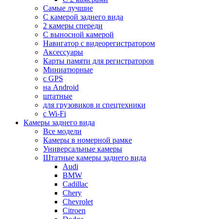
Самые лучшие
С камерой заднего вида
2 камеры спереди
С выносной камерой
Навигатор с видеорегистратором
Аксессуары
Карты памяти для регистраторов
Миниатюрные
с GPS
на Android
штатные
для грузовиков и спецтехники
с Wi-Fi
Камеры заднего вида
Все модели
Камеры в номерной рамке
Универсальные камеры
Штатные камеры заднего вида
Audi
BMW
Cadillac
Chery
Chevrolet
Citroen