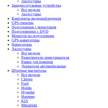
Аксессуары
Зарядно-пусковые устройства
Все модели
Аксессуары
Комплекты видеонаблюдения
GPS-трекеры
Подголовник с монитором
Подголовники с DVD
Монитор на подголовник
GPS-навигаторы
Навигаторы
Аксессуары
Все модели
Разветвители прикуривателя
Рамки для номеров
Держатели автомобильные
Штатные магнитолы
Все модели
Citroen
Ford
Honda
Hyundai
Hummer
KIA
Mitsubishi