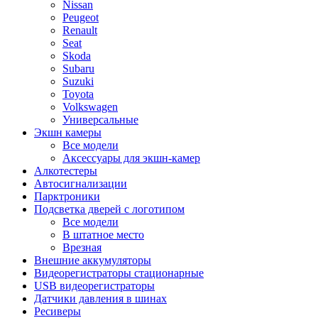
Nissan
Peugeot
Renault
Seat
Skoda
Subaru
Suzuki
Toyota
Volkswagen
Универсальные
Экшн камеры
Все модели
Аксессуары для экшн-камер
Алкотестеры
Автосигнализации
Парктроники
Подсветка дверей с логотипом
Все модели
В штатное место
Врезная
Внешние аккумуляторы
Видеорегистраторы стационарные
USB видеорегистраторы
Датчики давления в шинах
Ресиверы