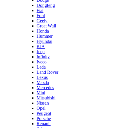
Dodge
Dongfeng
Fiat
Ford
Geely
Great Wall
Honda
Hummer
Hyundai
KIA
Jeep
Infinity
Iveco
Lada
Land Rover
Lexus
Mazda
Mercedes
Mini
Mitsubishi
Nissan
Opel
Peugeot
Porsche
Renault