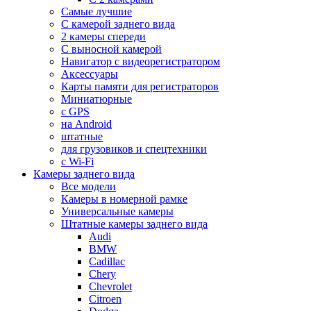
Самые лучшие
С камерой заднего вида
2 камеры спереди
С выносной камерой
Навигатор с видеорегистратором
Аксессуары
Карты памяти для регистраторов
Миниатюрные
с GPS
на Android
штатные
для грузовиков и спецтехники
с Wi-Fi
Камеры заднего вида
Все модели
Камеры в номерной рамке
Универсальные камеры
Штатные камеры заднего вида
Audi
BMW
Cadillac
Chery
Chevrolet
Citroen