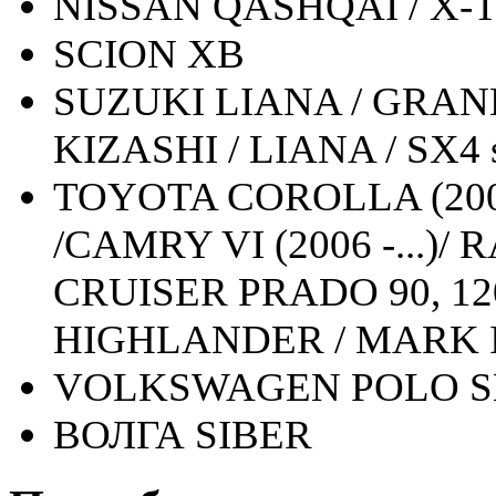
NISSAN QASHQAI / X-
SCION XB
SUZUKI LIANA / GRAND V
KIZASHI / LIANA / SX4 
TOYOTA COROLLA (2001 
/CAMRY VI (2006 -...)/ 
CRUISER PRADO 90, 120
HIGHLANDER / MARK I
VOLKSWAGEN POLO 
ВОЛГА SIBER