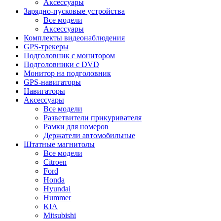
Аксессуары
Зарядно-пусковые устройства
Все модели
Аксессуары
Комплекты видеонаблюдения
GPS-трекеры
Подголовник с монитором
Подголовники с DVD
Монитор на подголовник
GPS-навигаторы
Навигаторы
Аксессуары
Все модели
Разветвители прикуривателя
Рамки для номеров
Держатели автомобильные
Штатные магнитолы
Все модели
Citroen
Ford
Honda
Hyundai
Hummer
KIA
Mitsubishi