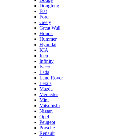
Dodge
Dongfeng
Fiat
Ford
Geely
Great Wall
Honda
Hummer
Hyundai
KIA
Jeep
Infinity
Iveco
Lada
Land Rover
Lexus
Mazda
Mercedes
Mini
Mitsubishi
Nissan
Opel
Peugeot
Porsche
Renault