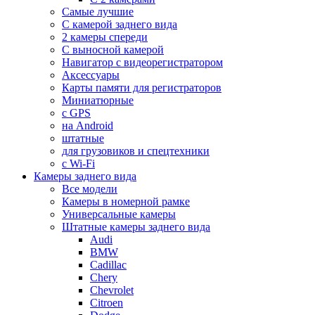
Самые лучшие
С камерой заднего вида
2 камеры спереди
С выносной камерой
Навигатор с видеорегистратором
Аксессуары
Карты памяти для регистраторов
Миниатюрные
с GPS
на Android
штатные
для грузовиков и спецтехники
с Wi-Fi
Камеры заднего вида
Все модели
Камеры в номерной рамке
Универсальные камеры
Штатные камеры заднего вида
Audi
BMW
Cadillac
Chery
Chevrolet
Citroen