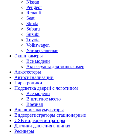
Nissan
Peugeot
Renault
Seat
Skoda
Subaru
Suzuki
Toyota
Volkswagen
Универсальные
Экшн камеры
Все модели
Аксессуары для экшн-камер
Алкотестеры
Автосигнализации
Парктроники
Подсветка дверей с логотипом
Все модели
В штатное место
Врезная
Внешние аккумуляторы
Видеорегистраторы стационарные
USB видеорегистраторы
Датчики давления в шинах
Ресиверы