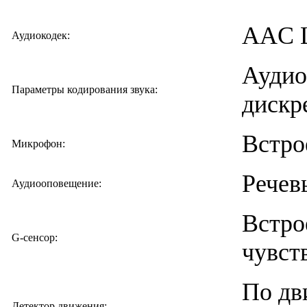
AAC 
Аудиокодек:
Аудио
Параметры кодирования звука:
дискр
Встро
Микрофон:
Речев
Аудиооповещение:
Встро
G-сенсор:
чувст
По дв
Детектор движения: