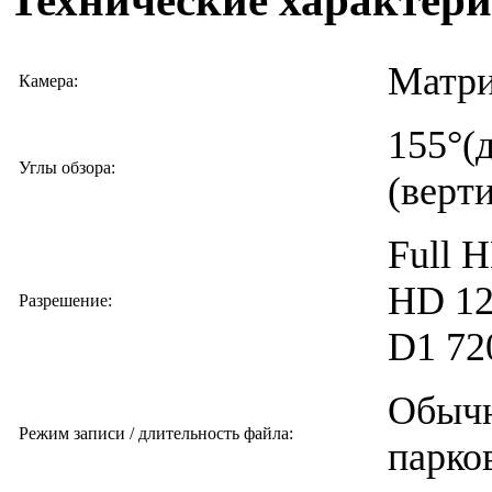
Технические характер
Матри
Камера:
155°(д
Углы обзора:
(верт
Full H
HD 12
Разрешение:
D1 72
Обычн
Режим записи / длительность файла:
парко